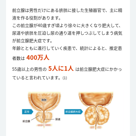
前立腺は男性だけにある膀胱に接した生殖器官で、主に精
液を作る役割があります。
この前立腺が40歳すぎ頃より徐々に大きくなり肥大して、
尿道や膀胱を圧迫し尿の通り道を押しつぶしてしまう病気
が前立腺肥大症です。
年齢とともに進行していく疾患で、統計によると、推定患
400万人
者数は
5人に1人
55歳以上の男性の
は前立腺肥大症にかかっ
ていると言われています。
(1)