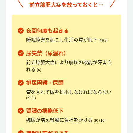
前立腺肥大症を放っておくと…
夜間何度も起きる
睡眠障害を起こし生活の質が低下
(4)(5)
尿失禁（尿漏れ）
前立腺肥大症により膀胱の機能が障害さ
れる
(6)
排尿困難・尿閉
管を入れて尿を排出しなければならない
(7) (8)
腎臓の機能低下
残尿が増え腎臓に負担をかける
(9) (10)