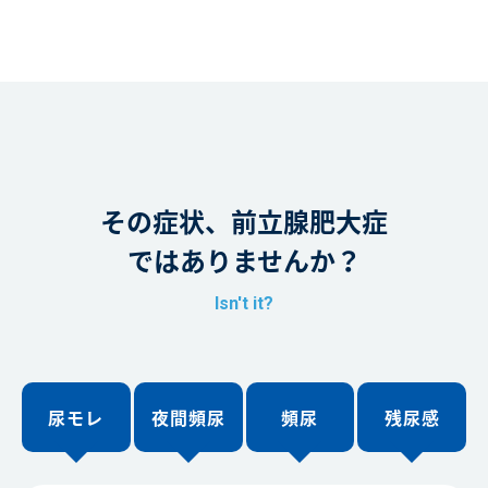
その症状、前立腺肥大症
ではありませんか？
Isn't it?
尿モレ
夜間頻尿
頻尿
残尿感